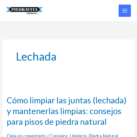
Ir
al
contenido
Lechada
Cómo
limpiar
Cómo limpiar las juntas (lechada)
las
juntas
y mantenerlas limpias: consejos
(lechada)
para pisos de piedra natural
y
mantenerlas
limpias:
Deja un comentario
/
Consejos
,
Limpieza
,
Piedra Natural
,